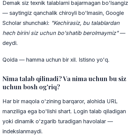
Demak siz texnik talablarni bajarmagan bo'lsangiz
— saytingiz qanchalik chiroyli bo'lmasin, Google
Scholar shunchaki:
"Kechirasiz, bu talablardan
hech birini siz uchun bo'shatib berolmaymiz"
—
deydi.
Qoida — hamma uchun bir xil. Istisno yo'q.
Nima talab qilinadi? Va nima uchun bu siz
uchun bosh og'riq?
Har bir maqola o'zining barqaror, alohida URL
manziliga ega bo'lishi shart. Login talab qiladigan
yoki dinamik o'zgarib turadigan havolalar —
indekslanmaydi.