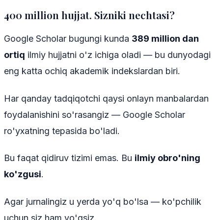
400 million hujjat. Sizniki nechtasi?
Google Scholar bugungi kunda
389 million dan
ortiq
ilmiy hujjatni o'z ichiga oladi — bu dunyodagi
eng katta ochiq akademik indekslardan biri.
Har qanday tadqiqotchi qaysi onlayn manbalardan
foydalanishini so'rasangiz — Google Scholar
ro'yxatning tepasida bo'ladi.
Bu faqat qidiruv tizimi emas. Bu
ilmiy obro'ning
ko'zgusi
.
Agar jurnalingiz u yerda yo'q bo'lsa — ko'pchilik
uchun siz ham yo'qsiz.