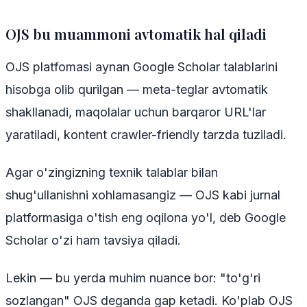
OJS bu muammoni avtomatik hal qiladi
OJS platfomasi aynan Google Scholar talablarini
hisobga olib qurilgan — meta-teglar avtomatik
shakllanadi, maqolalar uchun barqaror URL'lar
yaratiladi, kontent crawler-friendly tarzda tuziladi.
Agar o'zingizning texnik talablar bilan
shug'ullanishni xohlamasangiz — OJS kabi jurnal
platformasiga o'tish eng oqilona yo'l, deb Google
Scholar o'zi ham tavsiya qiladi.
Lekin — bu yerda muhim nuance bor: "to'g'ri
sozlangan" OJS deganda gap ketadi. Ko'plab OJS