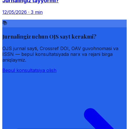
Jurnalingiz tayyor­mi?
12/05/2026
· 3 min
📚
Jurnalingiz uchun OJS sayt kerakmi?
OJS jurnal sayti, Crossref DOI, OAV guvohnomasi va
ISSN — bepul konsultatsiyada narx va rejani birga
aniqlaymiz.
Bepul konsultatsiya olish