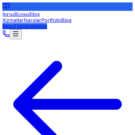
Jurnal
Konsalting
Xizmatlar
Narxlar
Portfolio
Blog
Bepul konsultatsiya