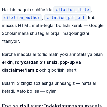
Har bir maqola sahifasida
,
citation_title
,
kabi
citation_author
citation_pdf_url
maxsus HTML meta-teglar bo'lishi kerak — Google
Scholar mana shu teglar orqali maqolangizni
"taniydi".
Barcha maqolalar to'liq matn yoki annotatsiya bilan
erkin, ro'yxatdan o'tishsiz, pop-up va
disclaimer'larsiz
ochiq bo'lishi shart.
Bularni o'zingiz sozlashga urinsangiz — haftalar
ketadi. Xato bo'lsa — oylar.
Eng og'riqli qism: Indekslanmagan maqola