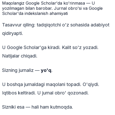
Maqolangiz Google Scholar'da ko'rinmasa — U
yozilmagan bilan barobar. Jurnal obro'si va Google
Scholar'da indekslanish ahamiyati
Tasavvur qiling: tadqiqotchi o'z sohasida adabiyot
qidiryapti.
U Google Scholar'ga kiradi. Kalit so'z yozadi.
Natijalar chiqadi.
Sizning jurnaliz —
yo'q
.
U boshqa jurnaldagi maqolani topadi. O'qiydi.
Iqtibos keltiradi. U jurnal obro' qozonadi.
Sizniki esa — hali ham kutmoqda.