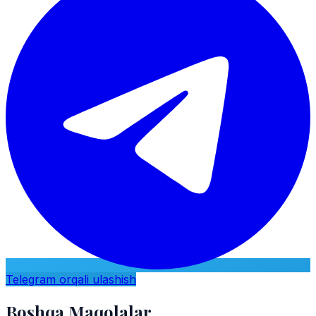
Telegram orqali ulashish
Boshqa Maqolalar