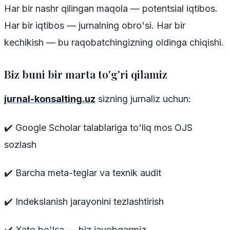
Har bir nashr qilingan maqola — potentsial iqtibos.
Har bir iqtibos — jurnalning obro'si. Har bir
kechikish — bu raqobatchingizning oldinga chiqishi.
Biz buni bir marta to'g'ri qilamiz
jurnal-konsalting.uz
sizning jurnaliz uchun:
✔️ Google Scholar talablariga to'liq mos OJS
sozlash
✔️ Barcha meta-teglar va texnik audit
✔️ Indekslanish jarayonini tezlashtirish
✔️ Xato bo'lsa — biz javobgarmiz