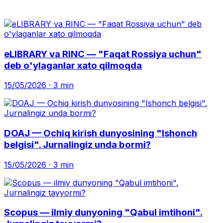
eLIBRARY va RINC — "Faqat Rossiya uchun"
deb o'ylaganlar xato qilmoqda
15/05/2026
· 3 min
DOAJ — Ochiq kirish dunyosining "Ishonch
belgisi". Jurnalingiz unda bormi?
15/05/2026
· 3 min
Scopus — ilmiy dunyoning "Qabul imtihoni".