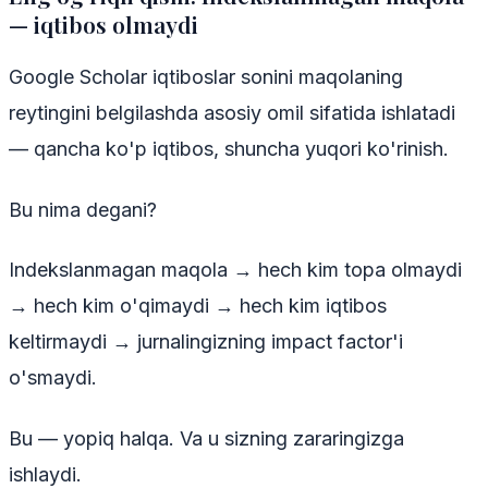
— iqtibos olmaydi
Google Scholar iqtiboslar sonini maqolaning
reytingini belgilashda asosiy omil sifatida ishlatadi
— qancha ko'p iqtibos, shuncha yuqori ko'rinish.
Bu nima degani?
Indekslanmagan maqola → hech kim topa olmaydi
→ hech kim o'qimaydi → hech kim iqtibos
keltirmaydi → jurnalingizning impact factor'i
o'smaydi.
Bu — yopiq halqa. Va u sizning zararingizga
ishlaydi.